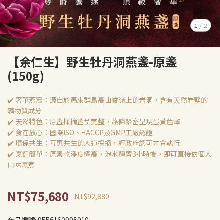
1
/
2
【余仁生】野生牡丹洞燕盞-原盞
(150g)
✔️ 奢華燕窩：源自於馬來群島高山峻嶺上的岩洞，含有天然岩壁的
礦物質成分
✔️ 天然特色：原盞採摘盞型完整，燕條緊密呈現蛋黃色澤
✔️ 食在放心：國際ISO、HACCP及GMP工廠認證
✔️ 環保共生：互惠共生的人道採摘，經政府認可才會執行
✔️ 烹飪簡單：原盞乾淨度極高，泡水靜置3小時後，即可直接依個人
口味烹煮
NT$75,680
NT$92,880
商品編號:
9556160995010