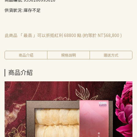
供貨狀況:
庫存不足
此商品 「 最高 」可以折抵紅利
68800
點 (約等於
NT$68,800
)
商品介紹
規格說明
運送方式
商品介紹