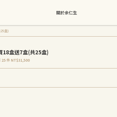
關於余仁生
25盒)
18盒送7盒(共25盒)
 25 件
NT$31,500